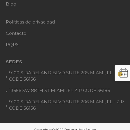
Blog
Políticas de privacidad
Contacto
PQRS
SEDES
9100 S DADELAND BLVD SUITE 205 MIAMI, FL - ZIP
CODE 36156
13656 SW 88TH ST MIAMI, FL ZIP CODE 36186
9100 S DADELAND BLVD SUITE 206 MIAMI, FL - ZIP
CODE 36156
Copyright©2023 Drama Hair Salon