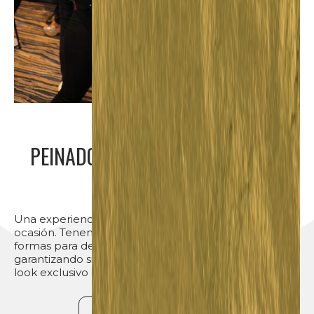
PEINADOS PROFESIONALES PARA
DAMAS
Una experiencia completa para cualquier tipo de
ocasión. Tenemos todo tipo de opciones, efectos y
formas para definir tu cabello según tu estilo favorito,
garantizando siempre el cuidado de tu cabello y un
look exclusivo de Drama Salón.
¡Quiero una cita!