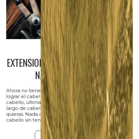
EXTENSIONES DE CABELLO, ULTIMATE
NATURAL Y ZIPLOXX
Ahora no tienes que esperar muchos meses para
lograr el cabello largo soñado. Con las extensiones de
cabello, ultimate natural y ziploxx, puedes lucir el
largo de cabello que quieras en el momento que
quieras. Nada como tomar decisiones sobre nuestro
cabello sin tener que pasar por largos procesos.
¡Quiero una cita!